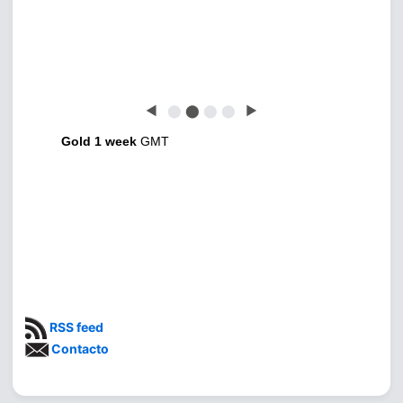
◀
⬤
⬤
⬤
⬤
▶
Gold 1 week
GMT
RSS feed
Contacto