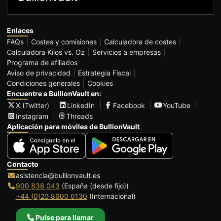
Enlaces
FAQs
Costes y comisiones
Calculadora de costes
Calculadora Kilos vs. Oz
Servicios a empresas
Programa de afiliados
Aviso de privacidad
Estrategia Fiscal
Condiciones generales
Cookies
Encuentre a BullionVault en:
X (Twitter)
LinkedIn
Facebook
YouTube
Instagram
Threads
Aplicación para móviles de BullionVault
Contacto
asistencia@bullionvault.es
900 838 043
(España (desde fijo))
+44 (0)20 8600 0130
(Internacional)
Pulse para llamar