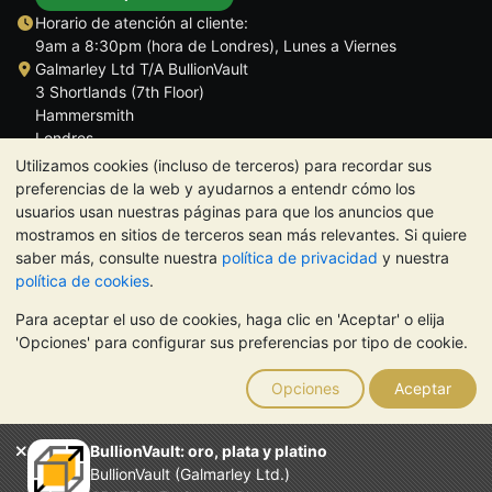
Horario de atención al cliente:
9am a 8:30pm (hora de Londres), Lunes a Viernes
Galmarley Ltd T/A BullionVault
3 Shortlands (7th Floor)
Hammersmith
Londres
W6 8DA
Utilizamos cookies (incluso de terceros) para recordar sus
Reino Unido
preferencias de la web y ayudarnos a entendr cómo los
usuarios usan nuestras páginas para que los anuncios que
mostramos en sitios de terceros sean más relevantes. Si quiere
saber más, consulte nuestra
política de privacidad
y nuestra
política de cookies
.
TrustScore 4.5 | 284 reseñas
Para aceptar el uso de cookies, haga clic en 'Aceptar' o elija
NOTA:
El valor de los metales preciosos puede tanto bajar como
'Opciones' para configurar sus preferencias por tipo de cookie.
subir. Las tendencias históricas no garantizan la evolución
futura de los precios. Nada de lo contenido en los sitios web de
Opciones
Aceptar
BullionVault ni en ninguna de sus comunicaciones constituye
asesoramiento en materia de inversión. Debería buscar
asesoramiento profesional para determinar si poseer metales
BullionVault: oro, plata y platino
preciosos es adecuado para usted.
BullionVault (Galmarley Ltd.)
El servicio de BullionVault es propiedad de Galmarley Limited,