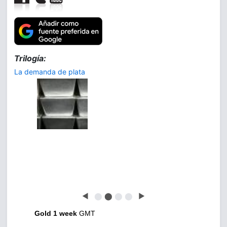
Trilogía:
La demanda de plata
◀
⬤
⬤
⬤
⬤
▶
Gold 1 week
GMT