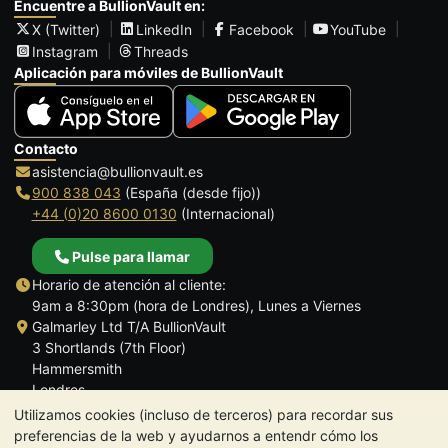
Encuentre a BullionVault en:
X (Twitter)
LinkedIn
Facebook
YouTube
Instagram
Threads
Aplicación para móviles de BullionVault
Contacto
asistencia@bullionvault.es
900 838 043
(España (desde fijo))
+44 (0)20 8600 0130
(Internacional)
Pulse para llamar
Horario de atención al cliente:
9am a 8:30pm (hora de Londres), Lunes a Viernes
Galmarley Ltd T/A BullionVault
3 Shortlands (7th Floor)
Hammersmith
Londres
W6 8DA
Utilizamos cookies (incluso de terceros) para recordar sus
Reino Unido
preferencias de la web y ayudarnos a entendr cómo los