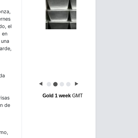
onza,
ernes
o, el
ó en
 una
arde,
ída
◀
⬤
⬤
⬤
⬤
▶
Gold 1 week
GMT
visas
ón de
umo,