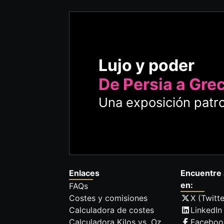
Lujo y poder
De Persia a Gre
Una exposición patro
Enlaces
Encuentre 
en:
FAQs
Costes y comisiones
X (Twitte
Calculadora de costes
LinkedIn
Calculadora Kilos vs. Oz
Faceboo