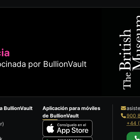
cia
cinada por BullionVault
a BullionVault
Aplicación para móviles
asist
de BullionVault
900 
+44 (
r)
k