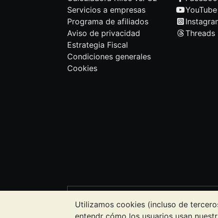
Servicios a empresas
YouTube
Programa de afiliados
Instagra
Aviso de privacidad
Threads
Estrategia Fiscal
Condiciones generales
Cookies
NOTA:
El valor de los metales precioso
Utilizamos cookies (incluso de tercero
precios. Nada de lo contenido en los s
entendr cómo los usuarios usan nuestr