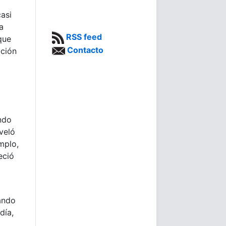
asi
a
RSS feed
que
Contacto
ación
ndo
veló
mplo,
eció
ando
día,