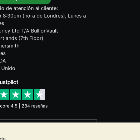
io de atención al cliente:
 8:30pm (hora de Londres), Lunes a
es
rley Ltd T/A BullionVault
rtlands (7th Floor)
ersmith
res
DA
 Unido
core 4.5 | 284 reseñas
o garantizan la evolución futura de los
nes constituye asesoramiento en materia
 de