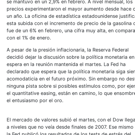
se mantuvo en un 2,9% en febrero. A nivel mensual, los
precios experimentaron el mayor aumento desde hace c
un año. La oficina de estadística estadounidense justific
esta subida con el incremento de precio de la gasolina 
fue de un 6% en febrero, una cifra muy alta, en compar
con el 1% de enero.
A pesar de la presión inflacionaria, la Reserva Federal
decidió dejar la discusión sobre la política monetaria en
espera en la reunión mantenida el martes. La Fed ha
declarado que espera que la política monetaria siga sie
acomodaticia en el futuro próximo. Sin embargo no des
ninguna pista sobre si posibles estímulos como, por eje
el quantitative easing, están en camino, lo que ensombr
el entusiasmo por el oro.
El mercado de valores subió el martes, con el Dow lleg
a niveles que no veía desde finales de 2007. Ese mismo 
la Fed publicó los resultados de los tests de estrés del