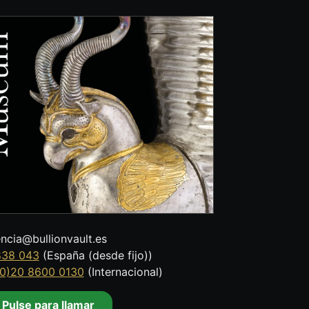
encia@bullionvault.es
838 043
(España (desde fijo))
0)20 8600 0130
(Internacional)
Pulse para llamar