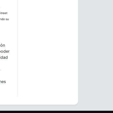
.
Street
ando su
ión
poder
lidad
s
ones