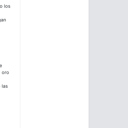
o los
gan
e
l oro
 las