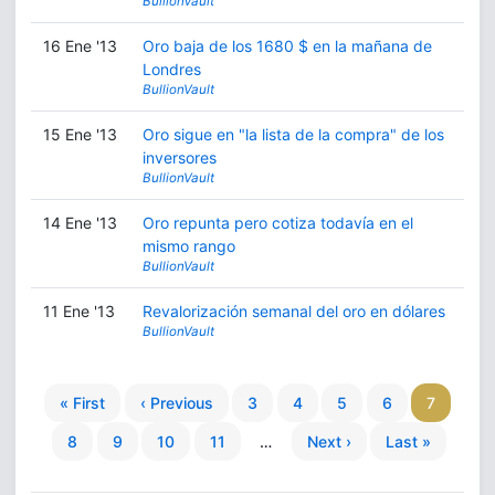
BullionVault
16 Ene '13
Oro baja de los 1680 $ en la mañana de
Londres
BullionVault
15 Ene '13
Oro sigue en "la lista de la compra" de los
inversores
BullionVault
14 Ene '13
Oro repunta pero cotiza todavía en el
mismo rango
BullionVault
11 Ene '13
Revalorización semanal del oro en dólares
BullionVault
« First
‹ Previous
3
4
5
6
7
8
9
10
11
…
Next ›
Last »