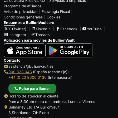
Calculadora Kilos vs. Oz
Servicios a empresas
Programa de afiliados
Aviso de privacidad
Estrategia Fiscal
Condiciones generales
Cookies
Encuentre a BullionVault en:
X (Twitter)
LinkedIn
Facebook
YouTube
Instagram
Threads
Aplicación para móviles de BullionVault
Contacto
asistencia@bullionvault.es
900 838 043
(España (desde fijo))
+44 (0)20 8600 0130
(Internacional)
Pulse para llamar
Horario de atención al cliente:
9am a 8:30pm (hora de Londres), Lunes a Viernes
Galmarley Ltd T/A BullionVault
3 Shortlands (7th Floor)