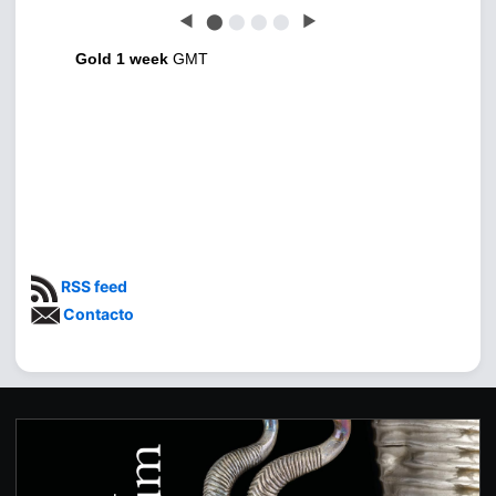
◀
⬤
⬤
⬤
⬤
▶
Gold 1 week
GMT
RSS feed
Contacto