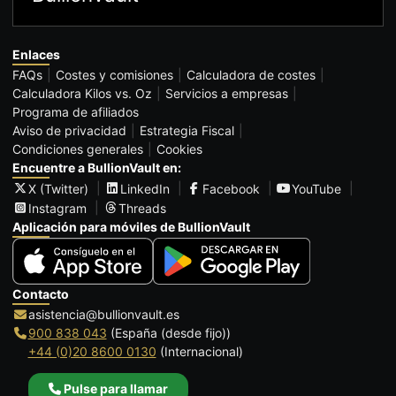
Enlaces
FAQs
Costes y comisiones
Calculadora de costes
Calculadora Kilos vs. Oz
Servicios a empresas
Programa de afiliados
Aviso de privacidad
Estrategia Fiscal
Condiciones generales
Cookies
Encuentre a BullionVault en:
X (Twitter)
LinkedIn
Facebook
YouTube
Instagram
Threads
Aplicación para móviles de BullionVault
Contacto
asistencia@bullionvault.es
900 838 043
(España (desde fijo))
+44 (0)20 8600 0130
(Internacional)
Pulse para llamar