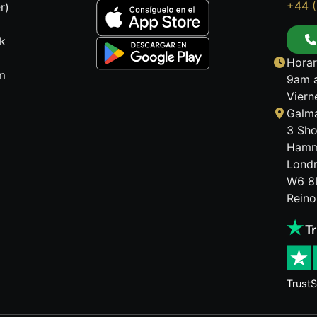
+44 (
r)
k
Horar
m
9am a
Viern
Galma
3 Sho
Hamm
Lond
W6 8
Reino
TrustS