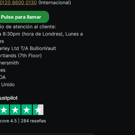
0)20 8600 0130
(Internacional)
Pulse para llamar
io de atención al cliente:
 8:30pm (hora de Londres), Lunes a
es
rley Ltd T/A BullionVault
rtlands (7th Floor)
ersmith
res
DA
 Unido
core 4.5 | 284 reseñas