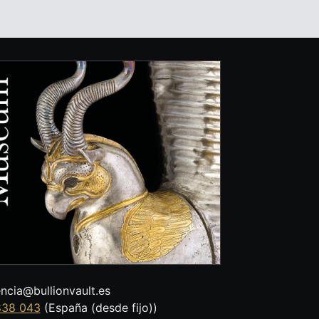
encia@bullionvault.es
838 043
(España (desde fijo))