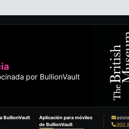
cia
cinada por BullionVault
a BullionVault
Aplicación para móviles
asist
de BullionVault
900 