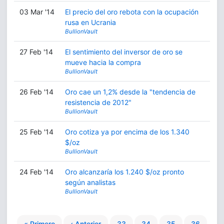
03 Mar '14
El precio del oro rebota con la ocupación
rusa en Ucrania
BullionVault
27 Feb '14
El sentimiento del inversor de oro se
mueve hacia la compra
BullionVault
26 Feb '14
Oro cae un 1,2% desde la "tendencia de
resistencia de 2012"
BullionVault
25 Feb '14
Oro cotiza ya por encima de los 1.340
$/oz
BullionVault
24 Feb '14
Oro alcanzaría los 1.240 $/oz pronto
según analistas
BullionVault
« Primero
‹ Anterior
33
34
35
36