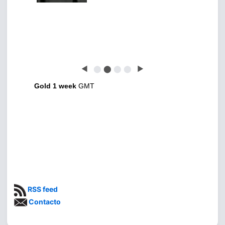
◀
⬤
⬤
⬤
⬤
▶
Gold 1 week
GMT
RSS feed
Contacto