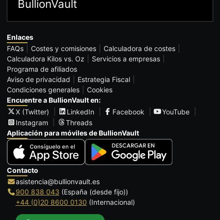
BullionVault
Enlaces
FAQs
Costes y comisiones
Calculadora de costes
Calculadora Kilos vs. Oz
Servicios a empresas
Programa de afiliados
Aviso de privacidad
Estrategia Fiscal
Condiciones generales
Cookies
Encuentre a BullionVault en:
X (Twitter)
LinkedIn
Facebook
YouTube
Instagram
Threads
Aplicación para móviles de BullionVault
Contacto
asistencia@bullionvault.es
900 838 043
(España (desde fijo))
+44 (0)20 8600 0130
(Internacional)