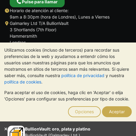
Pulse para llamar
Horario de atención al cliente:
9am a 8:30pm (hora de Londres), Lunes a Viernes
Galmarley Ltd T/A BullionVault
3 Shortlands (7th Floor)
Hammersmith
Londres
W6 8DA
Utilizamos cookies (incluso de terceros) para recordar sus
Reino Unido
preferencias de la web y ayudarnos a entendr cómo los
usuarios usan nuestras páginas para que los anuncios que
mostramos en sitios de terceros sean más relevantes. Si quiere
saber más, consulte nuestra
política de privacidad
y nuestra
política de cookies
.
TrustScore 4.5 | 284 reseñas
Para aceptar el uso de cookies, haga clic en 'Aceptar' o elija
NOTA:
El valor de los metales preciosos puede tanto bajar como
'Opciones' para configurar sus preferencias por tipo de cookie.
subir. Las tendencias históricas no garantizan la evolución
futura de los precios. Nada de lo contenido en los sitios web de
Opciones
Aceptar
BullionVault ni en ninguna de sus comunicaciones constituye
asesoramiento en materia de inversión. Debería buscar
asesoramiento profesional para determinar si poseer metales
BullionVault: oro, plata y platino
preciosos es adecuado para usted.
BullionVault (Galmarley Ltd.)